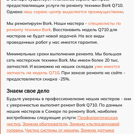
предоставляющих услуги по ремонту техники Bork Q710.
Однако
наш сервис-центр выделяется преимуществами
.
Мы ремонтируем Bork. Наши мастера -
специалисты по
ремонту техники Bork
. Восстановить модель Q710 для
мастеров не будет новой задачей. На все виды
проведенных работ у нас имеется гарантия.
Минимальные сроки выполнения ремонта. Мы большая
сеть мастерских техники Bork. Мы имеем более 20 тыс.
запчастей. И возможно на наших складах
уже имеется
запчасть на модель Q710
. При заказе ремонта на сайте -
предоставляется скидка -25%.
Знаем свое дело
Будьте уверены в профессионализме наших мастеров - они
с уверенностью выполнят ремонт Bork Q710. По данным
наших мастеров в Самаре по ремонту Bork, наиболее
востребованы следующие услуги:
Профилактическая
чистка
,
Замена обогревателя
,
Замена ультразвуковой
головки
,
Чистка системы от накипи
,
Замена датчика