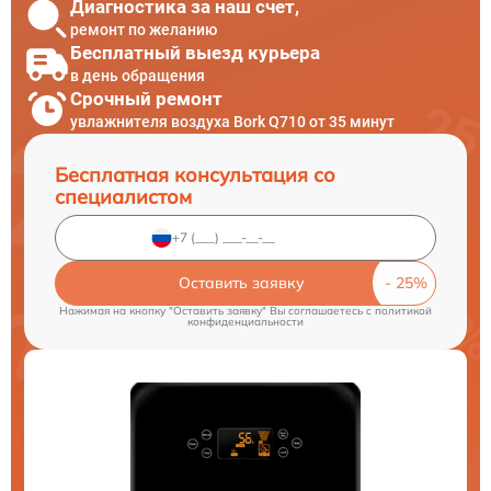
Диагностика за наш счет,
ремонт по желанию
Бесплатный выезд курьера
в день обращения
Срочный ремонт
увлажнителя воздуха Bork Q710 от 35 минут
Бесплатная консультация со
специалистом
Оставить заявку
Нажимая на кнопку "Оставить заявку" Вы соглашаетесь c
политикой
конфиденциальности