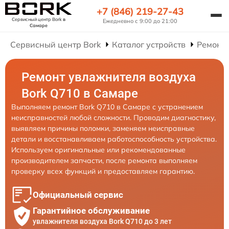
+7 (846) 219-27-43
Сервисный центр Bork
в
Ежедневно с 9:00 до 21:00
Самаре
Сервисный центр Bork
Каталог устройств
Ремонт
Ремонт увлажнителя воздуха
Bork Q710 в Самаре
Выполняем ремонт Bork Q710 в Самаре с устранением
неисправностей любой сложности. Проводим диагностику,
выявляем причины поломки, заменяем неисправные
детали и восстанавливаем работоспособность устройства.
Используем оригинальные или рекомендованные
производителем запчасти, после ремонта выполняем
проверку всех функций и предоставляем гарантию.
Официальный сервис
Гарантийное обслуживание
увлажнителя воздуха Bork Q710 до 3 лет