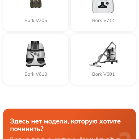
Bork V705
Bork V714
Bork V610
Bork V601
Здесь нет модели, которую хотите
починить?
Оставьте заявку, мы свяжемся с Вами в ближайшее