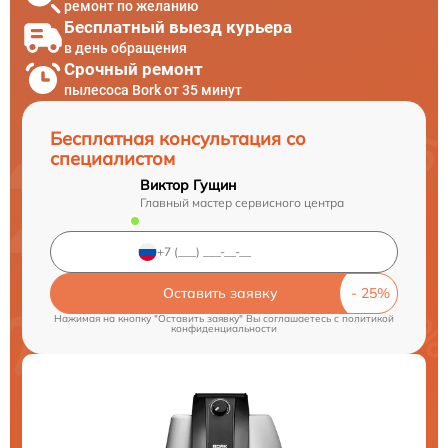
ремонт по желанию
Бесплатный выезд курьера
в день обращения
Срочный ремонт
пылесоса Bork от 35 минут
Бесплатная консультация со
специалистом
Виктор Гущин
Главный мастер сервисного центра
Оставить заявку
Нажимая на кнопку "Оставить заявку" Вы соглашаетесь c
политикой
конфиденциальности