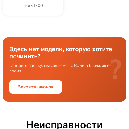
Bork I700
Здесь нет модели, которую хотите
починить?
?
Оставьте заявку, мы свяжемся с Вами в ближайшее
время
Заказать звонок
Неисправности