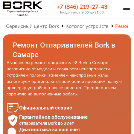
+7 (846) 219-27-43
Сервисный центр Bork
в
Ежедневно с 9:00 до 21:00
Самаре
Сервисный центр Bork
Каталог устройств
Ремонт
Ремонт Отпаривателей Bork в
Самаре
Выполняем ремонт отпаривателей Bork в Самаре
независимо от модели и сложности неисправности.
Устраняем поломки, заменяем неисправные узлы,
используем оригинальные запчасти и проводим полную
проверку устройства после ремонта. Предоставляем
гарантию на выполненные работы.
Официальный сервис
Гарантийное обслуживание
отпаривателя Bork до 3 лет
Диагностика за наш счет,