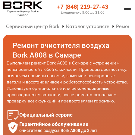
+7 (846) 219-27-43
Сервисный центр Bork
в
Ежедневно с 9:00 до 21:00
Самаре
Сервисный центр Bork
Каталог устройств
Ремонт 
Ремонт очистителя воздуха
Bork А808 в Самаре
Выполняем ремонт Bork А808 в Самаре с устранением
неисправностей любой сложности. Проводим диагностику,
выявляем причины поломки, заменяем неисправные
детали и восстанавливаем работоспособность устройства.
Используем оригинальные или рекомендованные
производителем запчасти, после ремонта выполняем
проверку всех функций и предоставляем гарантию.
Официальный сервис
Гарантийное обслуживание
очистителя воздуха Bork А808 до 3 лет